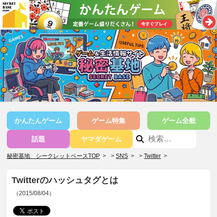
かんたんゲーム
ゲーム特集
ゲーム全般
話題
ヤマダゲーム
秘密基地 シークレットベースTOP
>
SNS
>
Twitter
>
Twitterのハッシュタグとは
（2015/08/04）