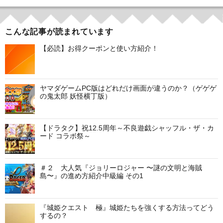
ナ
ビ
こんな記事が読まれています
ゲ
【必読】お得クーポンと使い方紹介！
ー
シ
ヤマダゲームPC版はどれだけ画面が違うのか？（ゲゲゲ
の鬼太郎 妖怪横丁版）
ョ
ン
【ドラタク】祝12.5周年～不良遊戯シャッフル・ザ・カ
ード コラボ祭～
＃２ 大人気『ジョリーロジャー 〜謎の文明と海賊
島〜』の進め方紹介中級編 その1
『城姫クエスト 極』城姫たちを強くする方法ってどう
するの？