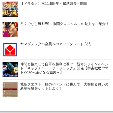
ゲ
【ドラタク】祝11.5周年～超感謝祭～開催！
ー
シ
ろくでなしBLUES～激闘クロニクル～の魅力をご紹介！
ョ
ン
ヤマダデジタル会員へのアップグレード方法
仲間と協力して自軍を勝利に導け！新オンラインイベン
ト『キャプチャー・ザ・フラッグ』開催【宇宙戦艦ヤマ
ト2202～遙かなる旅路～】
城姫クエスト 極のイベントに挑んで、大盤振る舞いの
豪華報酬をゲットしよう！