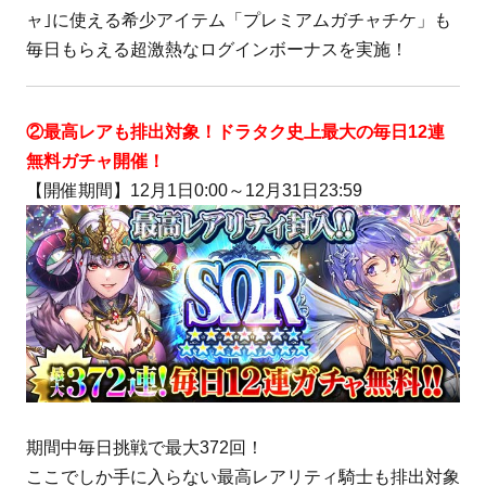
ャ｣に使える希少アイテム「プレミアムガチャチケ」も
毎日もらえる超激熱なログインボーナスを実施！
②最高レアも排出対象！ドラタク史上最大の毎日12連
無料ガチャ開催！
【開催期間】12月1日0:00～12月31日23:59
期間中毎日挑戦で最大372回！
ここでしか手に入らない最高レアリティ騎士も排出対象