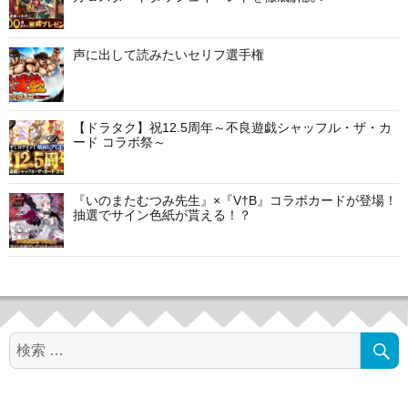
ョ
ン
声に出して読みたいセリフ選手権
【ドラタク】祝12.5周年～不良遊戯シャッフル・ザ・カ
ード コラボ祭～
『いのまたむつみ先生』×『V†B』コラボカードが登場！
抽選でサイン色紙が貰える！？
検
索
対