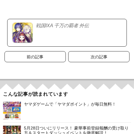
戦国IXA 千万の覇者 外伝
投
前の記事
次の記事
稿
ナ
ビ
こんな記事が読まれています
ゲ
ヤマダゲームで「ヤマダポイント」が毎日無料！
ー
シ
5月28日ついにリリース！ 豪華事前登録報酬の受け取り
方＆スタートダッシュイベントを徹底解説！