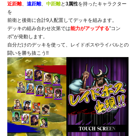
近距離
、
遠距離
、
中距離
と
3属性
を持ったキャラクター
を
前衛と後衛に合計9人配置してデッキを組みます。
デッキの組み合わせ次第では
能力がアップする
”コン
ボ”が発動します。
自分だけのデッキを使って、レイドボスやライバルとの
闘いを勝ち抜こう!!