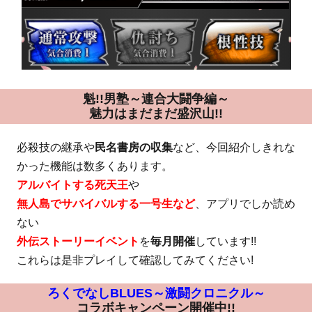
魁!!男塾～連合大闘争編～
魅力はまだまだ盛沢山!!
必殺技の継承や
民名書房の収集
など、今回紹介しきれな
かった機能は数多くあります。
アルバイトする死天王
や
無人島でサバイバルする一号生など
、アプリでしか読め
ない
外伝ストーリーイベント
を
毎月開催
しています!!
これらは是非プレイして確認してみてください!
ろくでなしBLUES～激闘クロニクル～
コラボキャンペーン開催中!!