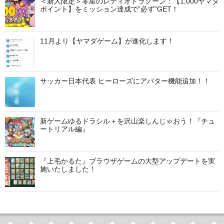
ゲ
＜新人限定＞零星のレディオドラグーン：【1,000ヤマダ
ポイント】をミッション達成で”必ず”GET！
ー
シ
11月より【ヤマダゲーム】が進化します！
ョ
ン
サッカー日本代表 ヒーローズにアバター機能追加！！
新ゲームゆるドラシル＋を沢山楽しんじゃおう！『チュ
ートリアル編』
『上毛かるた』ブラウザゲームの大型アップデートを実
施いたしました！