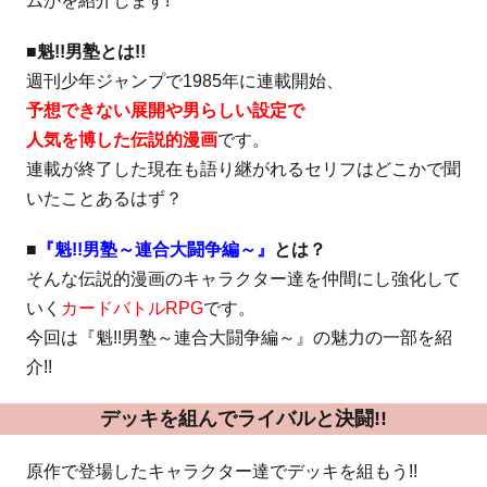
ムかを紹介します!
■魁!!男塾とは!!
週刊少年ジャンプで1985年に連載開始、
予想できない展開や男らしい設定で
人気を博した伝説的漫画
です。
連載が終了した現在も語り継がれるセリフはどこかで聞
いたことあるはず？
■
『魁!!男塾～連合大闘争編～』
とは？
そんな伝説的漫画のキャラクター達を仲間にし強化して
いく
カードバトルRPG
です。
今回は『魁!!男塾～連合大闘争編～』の魅力の一部を紹
介!!
デッキを組んでライバルと決闘!!
原作で登場したキャラクター達でデッキを組もう!!