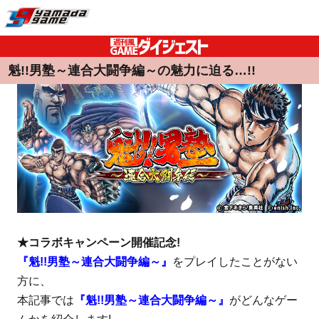
魁!!男塾～連合大闘争編～の魅力に迫る…!!
★コラボキャンペーン開催記念!
『魁!!男塾～連合大闘争編～』
をプレイしたことがない
方に、
本記事では
『魁!!男塾～連合大闘争編～』
がどんなゲー