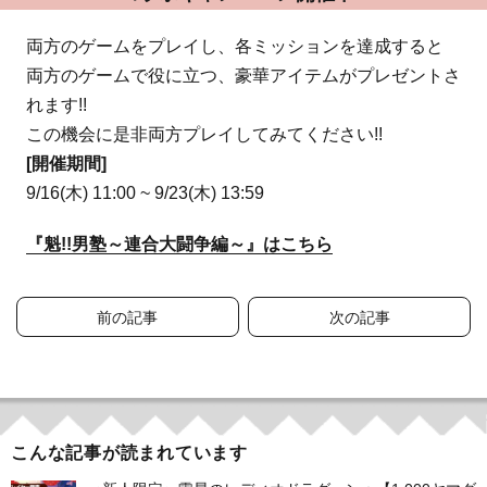
両方のゲームをプレイし、各ミッションを達成すると
両方のゲームで役に立つ、豪華アイテムがプレゼントさ
れます!!
この機会に是非両方プレイしてみてください!!
[開催期間]
9/16(木) 11:00 ~ 9/23(木) 13:59
『魁!!男塾～連合大闘争編～』はこちら
投
前の記事
次の記事
稿
ナ
ビ
こんな記事が読まれています