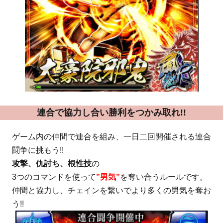
連合で協力し合い勝利をつかみ取れ!!
ゲーム内の仲間で連合を組み、一日二回開催される連合
闘争に挑もう!!
攻撃、仇討ち、根性技
の
3つのコマンドを使って
”男気”
を奪い合うルールです。
仲間と協力し、チェインを繋いでより多くの男気を奪お
う!!