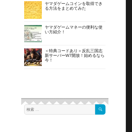
ヤマダゲームコインを取得でき
る方法をまとめてみた
ヤマダゲームマネーの便利な使
い方紹介！
＜特典コードあり＞反乱三国志
新サーバーW7開放！始めるなら
今！
検
検
索
索
対
象: