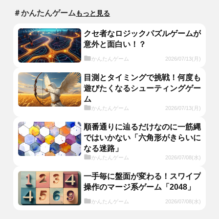
＃かんたんゲーム
もっと見る
クセ者なロジックパズルゲームが
意外と面白い！？
かんたんゲーム
2026/07/13(月)
目測とタイミングで挑戦！何度も
遊びたくなるシューティングゲー
ム
かんたんゲーム
2026/07/13(月)
順番通りに辿るだけなのに一筋縄
ではいかない「六角形がきらいに
なる迷路」
かんたんゲーム
2026/07/08(水)
一手毎に盤面が変わる！スワイプ
操作のマージ系ゲーム「2048」
かんたんゲーム
2026/07/08(水)