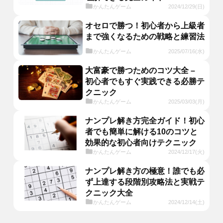
かんたんゲーム
2024/12/29(日)
オセロで勝つ！初心者から上級者
まで強くなるための戦略と練習法
かんたんゲーム
2025/07/16(水)
大富豪で勝つためのコツ大全 –
初心者でもすぐ実践できる必勝テ
クニック
かんたんゲーム
2025/03/03(月)
ナンプレ解き方完全ガイド！初心
者でも簡単に解ける10のコツと
効果的な初心者向けテクニック
かんたんゲーム
2024/12/17(火)
ナンプレ解き方の極意！誰でも必
ず上達する段階別攻略法と実戦テ
クニック大全
かんたんゲーム
2024/12/14(土)