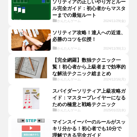
ソリティアの正しいやり方とルー
ル完全ガイド：初心者からマスタ
ーまでの最短ルート
かんたんゲーム
2024/11/29(金)
ソリティア攻略！達人への近道、
必勝のコツを伝授！
かんたんゲーム
2024/11/30(土)
【完全網羅】数独テクニック一
覧！初心者から上級者まで効率的
な解法テクニック総まとめ
かんたんゲーム
2024/12/16(月)
スパイダーソリティア上級攻略ガ
イド：マスタープレイヤーになる
ための極意と戦略テクニック
かんたんゲーム
2025/01/22(水)
マインスイーパーのルールがスッ
キリ分かる！初心者でも10分で
理解できる完全ガイド