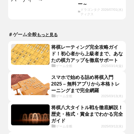
ー～
ドラゴンタク
2026/07/01(水)
ティクス
＃ゲーム全般
もっと見る
将棋レーティング完全攻略ガイ
ド！初心者から上級者まで、あな
たの棋力アップを徹底サポート
ゲーム全般
2025/03/14(金)
スマホで始める詰め将棋入門
2025 – 無料アプリから本格トレ
ーニングまで完全網羅
ゲーム全般
2025/03/13(木)
将棋八大タイトル戦を徹底解説！
歴史・格式・賞金までわかる完全
ガイド
ゲーム全般
2025/03/12(水)