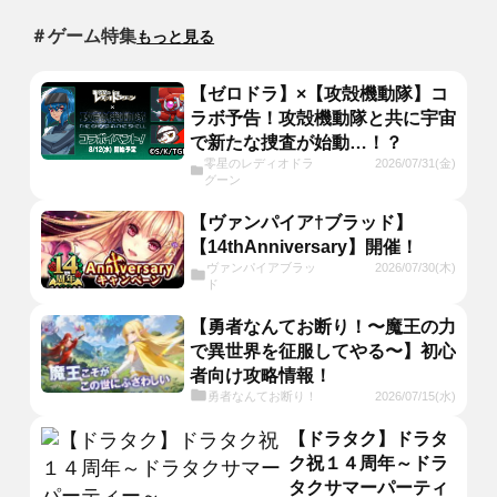
＃ゲーム特集
もっと見る
【ゼロドラ】×【攻殻機動隊】コ
ラボ予告！攻殻機動隊と共に宇宙
で新たな捜査が始動…！？
零星のレディオドラ
2026/07/31(金)
グーン
【ヴァンパイア†ブラッド】
【14thAnniversary】開催！
ヴァンパイアブラッ
2026/07/30(木)
ド
【勇者なんてお断り！〜魔王の力
で異世界を征服してやる〜】初心
者向け攻略情報！
勇者なんてお断り！
2026/07/15(水)
【ドラタク】ドラタ
ク祝１４周年～ドラ
タクサマーパーティ