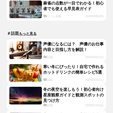
麻雀の点数が一目でわかる！初心
者でも使える早見表ガイド
ゲーム全般
2025/03/06(木)
＃話題
もっと見る
声優になるには？ 声優のお仕事
内容と目指し方を解説！
話題
2025/10/21(火)
寒い冬にぴったり！自宅で作れる
ホットドリンクの簡単レシピ5選
話題
2025/01/25(土)
冬の夜空を楽しもう！初心者向け
星座観察ガイドと観測スポットの
見つけ方
話題
2025/01/24(金)