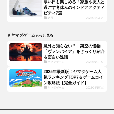
寒い日も楽しめる！家族や友人と
過ごす冬休みのインドアアクティ
ビティ7選
話題
2025/01/23(木)
＃ヤマダゲーム
もっと見る
意外と知らない？ 架空の怪物
「ヴァンパイア」をざっくり紹介
＆面白い逸話
ヤマダゲーム
2025/10/21(火)
2025年最新版！ヤマダゲーム人
気ランキングTOP7＆ゲームコイ
ン攻略法【完全ガイド】
ヤマダゲーム
2025/03/15(土)