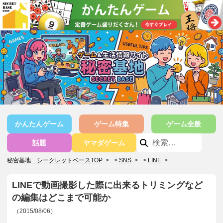
かんたんゲーム
ゲーム特集
ゲーム全般
話題
ヤマダゲーム
秘密基地 シークレットベースTOP
>
SNS
>
LINE
>
LINEで動画撮影した際に出来るトリミングなど
の編集はどこまで可能か
（2015/08/06）