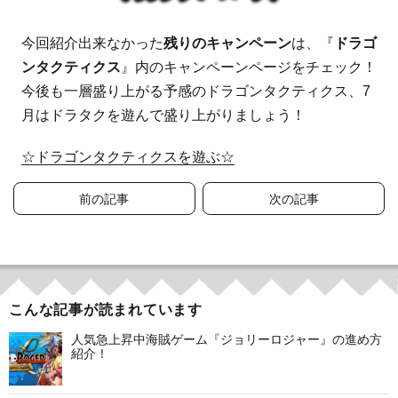
今回紹介出来なかった
残りのキャンペーン
は、『
ドラゴ
ンタクティクス
』内のキャンペーンページをチェック！
今後も一層盛り上がる予感のドラゴンタクティクス、7
月はドラタクを遊んで盛り上がりましょう！
☆ドラゴンタクティクスを遊ぶ☆
投
前の記事
次の記事
稿
ナ
ビ
こんな記事が読まれています
ゲ
人気急上昇中海賊ゲーム『ジョリーロジャー』の進め方
紹介！
ー