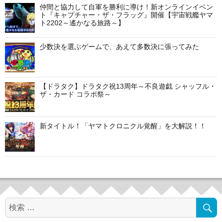
シ
仲間と協力して自軍を勝利に導け！新オンラインイベン
ト『キャプチャー・ザ・フラッグ』開催【宇宙戦艦ヤマ
ト2202～遙かなる旅路～】
ョ
ン
少数決を選ぶゲームで、あえて多数決に張ってみた
【ドラタク】ドラタク祝13周年～不良遊戯 シャッフル・
ザ・カード コラボ祭～
新タイトル！「ヤマトクロニクル覚醒」を大解説！！
検
索