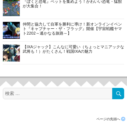
ン
『ぼくと恐竜』ペットを集めよう！かわいい恐竜・猛獣
が大集合！
仲間と協力して自軍を勝利に導け！新オンラインイベン
ト『キャプチャー・ザ・フラッグ』開催【宇宙戦艦ヤマ
ト2202～遙かなる旅路～】
【IXAジャック】こんなに可愛い（ちょっとマニアックな
武将も！）がたくさん！戦国IXAの魅力
検
索
対
象:
ページの先頭へ