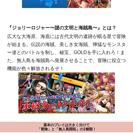
『ジョリーロジャー〜謎の文明と海賊島〜』とは？
広大な大海原、海底には古代文明の遺跡が眠る星で冒険
が始まる。伝説の海賊、美しき女海賊、獰猛なモンスタ
ー達とのバトルを制し、秘宝、GOLDを手に入れろ！ま
た、無人島を海賊島へ発展させることで、冒険に役立つ
機能が色々解放されるぞ！
基本のプレイは大きく分けて
「冒険」と「無人島開拓」の2種類！