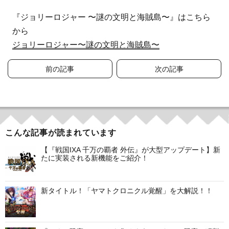
『ジョリーロジャー 〜謎の文明と海賊島〜』はこちら
から
ジョリーロジャー〜謎の文明と海賊島〜
投
前の記事
次の記事
稿
ナ
ビ
こんな記事が読まれています
ゲ
【『戦国IXA 千万の覇者 外伝』が大型アップデート】新
たに実装される新機能をご紹介！
ー
シ
新タイトル！「ヤマトクロニクル覚醒」を大解説！！
ョ