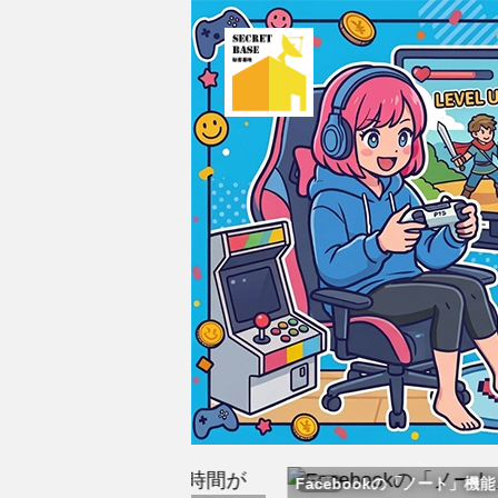
Facebookの「ノート」機能と
話題