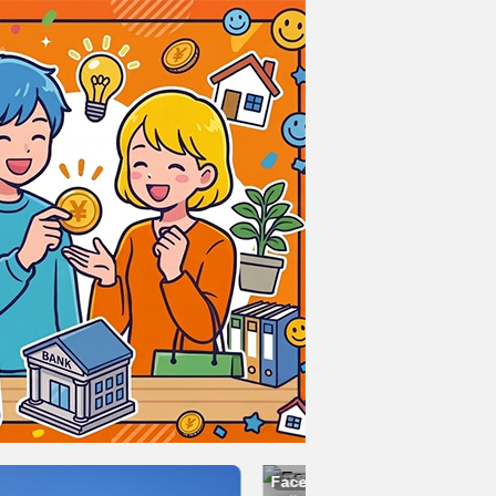
Facebookイベントページでのアル
話題