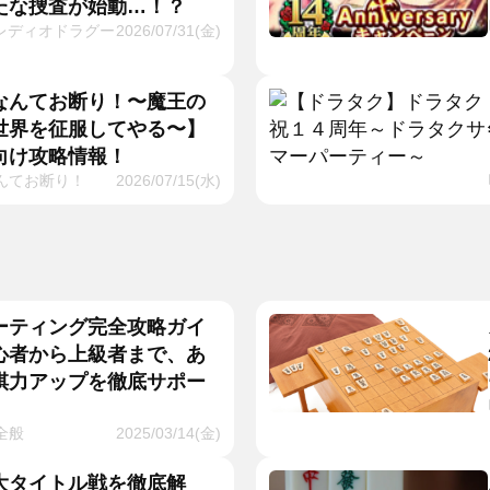
たな捜査が始動…！？
レディオドラグー
2026/07/31(金)
なんてお断り！〜魔王の
世界を征服してやる〜】
向け攻略情報！
んてお断り！
2026/07/15(水)
ーティング完全攻略ガイ
心者から上級者まで、あ
棋力アップを徹底サポー
全般
2025/03/14(金)
大タイトル戦を徹底解