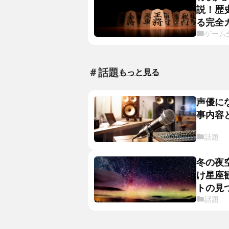
説！歴
る完全
ゲーム
＃話題
もっと見る
声優に
事内容
話題
冬の夜
け星座
トの見
話題