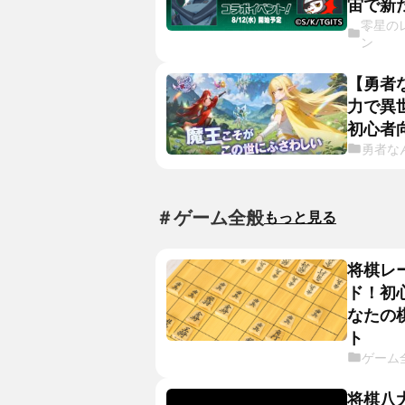
宙で新
零星の
ン
【勇者
力で異
初心者
勇者な
＃ゲーム全般
もっと見る
将棋レ
ド！初
なたの
ト
ゲーム
将棋八