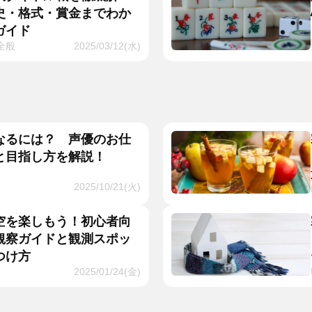
史・格式・賞金までわか
ガイド
全般
2025/03/12(水)
なるには？ 声優のお仕
と目指し方を解説！
2025/10/21(火)
空を楽しもう！初心者向
観察ガイドと観測スポッ
つけ方
2025/01/24(金)