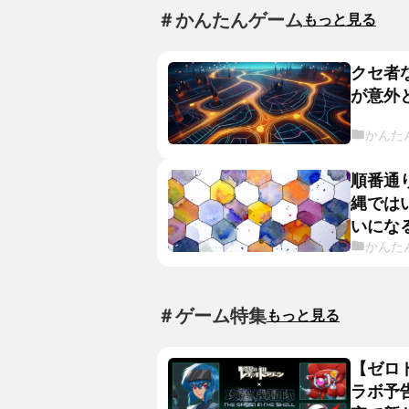
＃かんたんゲーム
もっと見る
クセ者
が意外
かんた
順番通
縄では
いにな
かんた
＃ゲーム特集
もっと見る
【ゼロ
ラボ予