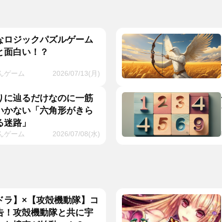
なロジックパズルゲーム
と面白い！？
んゲーム
2026/07/13(月)
りに辿るだけなのに一筋
いかない「六角形がきら
る迷路」
んゲーム
2026/07/08(水)
ドラ】×【攻殻機動隊】コ
告！攻殻機動隊と共に宇