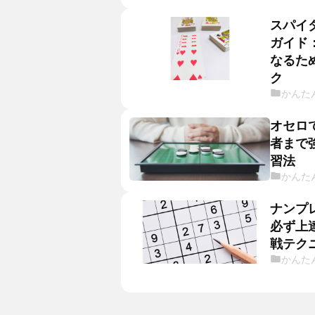
スパイ
ガイド
なるた
ク
かんた
オセロ
者まで
習法
かんた
ナンプ
必ず上
戦テク
かんた