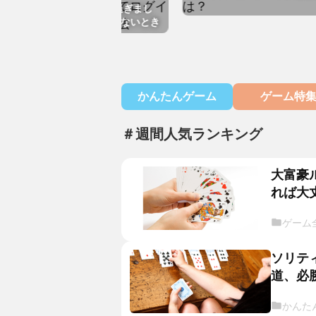
で「ログイン有効時間が過ぎまし
表示されてログインできないとき
方法
かんたんゲーム
ゲーム特
＃週間人気ランキング
大富豪
れば大
ゲーム
ソリテ
道、必
かんた