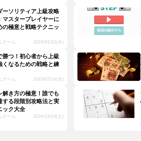
ダーソリティア上級攻略
：マスタープレイヤーに
めの極意と戦略テクニッ
んゲーム
2025/01/22(水)
で勝つ！初心者から上級
強くなるための戦略と練
んゲーム
2025/07/16(水)
レ解き方の極意！誰でも
達する段階別攻略法と実
ニック大全
んゲーム
2024/12/14(土)