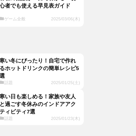
心者でも使える早見表ガイド
ゲーム全般
2025/03/06(木)
寒い冬にぴったり！自宅で作れ
るホットドリンクの簡単レシピ5
選
話題
2025/01/25(土)
寒い日も楽しめる！家族や友人
と過ごす冬休みのインドアアク
ティビティ7選
話題
2025/01/23(木)