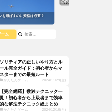
の作成方法とは
飛ばすのに資格は必要？
ゲーム
ソリティアの正しいやり方とル
ール完全ガイド：初心者からマ
スターまでの最短ルート
かんたんゲーム
2024/11/29(金)
【完全網羅】数独テクニック一
覧！初心者から上級者まで効率
的な解法テクニック総まとめ
かんたんゲーム
2024/12/16(月)