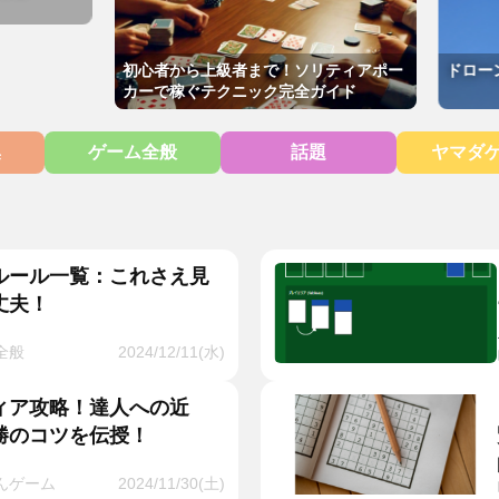
初心者から上級者まで！ソリティアポー
ドローンを
カーで稼ぐテクニック完全ガイド
集
ゲーム全般
話題
ヤマダ
ルール一覧：これさえ見
丈夫！
全般
2024/12/11(水)
ィア攻略！達人への近
勝のコツを伝授！
んゲーム
2024/11/30(土)